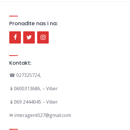
Pronađite nas i na:
Kontakt:
☎ 027325724,
📱0600313686, – Viber
📱069 2444045 – Viber
✉ interagent027@gmail.com