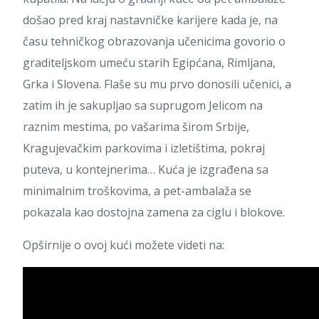
došao pred kraj nastavničke karijere kada je, na
času tehničkog obrazovanja učenicima govorio o
graditeljskom umeću starih Egipćana, Rimljana,
Grka i Slovena. Flaše su mu prvo donosili učenici, a
zatim ih je sakupljao sa suprugom Jelicom na
raznim mestima, po vašarima širom Srbije,
Kragujevačkim parkovima i izletištima, pokraj
puteva, u kontejnerima… Kuća je izgrađena sa
minimalnim troškovima, a pet-ambalaža se
pokazala kao dostojna zamena za ciglu i blokove.
Opširnije o ovoj kući možete videti na: