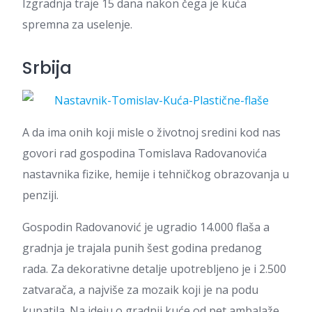
Izgradnja traje 15 dana nakon čega je kuća
spremna za uselenje.
Srbija
A da ima onih koji misle o životnoj sredini kod nas
govori rad gospodina Tomislava Radovanovića
nastavnika fizike, hemije i tehničkog obrazovanja u
penziji.
Gospodin Radovanović je ugradio 14.000 flaša a
gradnja je trajala punih šest godina predanog
rada. Za dekorativne detalje upotrebljeno je i 2.500
zatvarača, a najviše za mozaik koji je na podu
kupatila. Na ideju o gradnji kuće od pet ambalaže