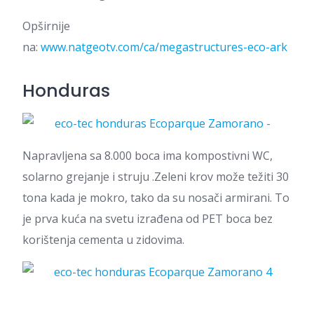
Opširnije
na:
www.natgeotv.com/ca/megastructures-eco-ark
Honduras
Napravljena sa 8.000 boca ima kompostivni WC,
solarno grejanje i struju .Zeleni krov može težiti 30
tona kada je mokro, tako da su nosači armirani. To
je prva kuća na svetu izrađena od PET boca bez
korištenja cementa u zidovima.