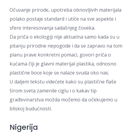
Očuvanje prirode, upotreba obnovljivih materijala
polako postaje standard i utiče na sve aspekte i
sfere interesovanja sadašnjeg čoveka.
Da priča o ekologiji nije aktuelna samo kada su u
pitanju prirodne nepogode i da se zapravo na tom
planu prave konkretni pomaci, govori priča o
kućama čiji je glavni materijal plastika, odnosno
plastične boce koje se nalaze svuda oko nas.
U daljem tekstu videćete kako su plastične flaše
širom sveta zamenile ciglu i o kakav tip
građevinarstva možda možemo da očekujemo u
bliskoj budućnosti.
Nigerija