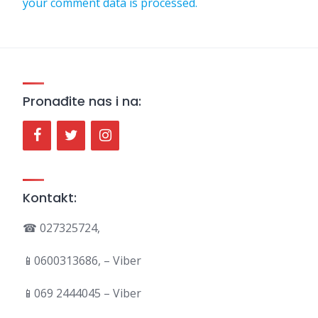
your comment data is processed.
Pronađite nas i na:
Kontakt:
☎ 027325724,
📱0600313686, – Viber
📱069 2444045 – Viber