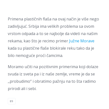
Primena plastičnih flaša na ovaj način je više nego
zadivljujuć. Srbija ima velikih problema sa ovom
vrstom odpada a to se najbolje da videti na našim
rekama, kao što je recimo primer
Južne Morave
kada su plastične flaše blokirale reku tako da je
bilo nemoguće proći čamcima.
Moramo učiti na pozitivnim primerima koji dolaze
svuda iz sveta pa i iz naše zemlje, vreme je da se
,,probudimo“ i obratimo pažnju na to šta radimo
prirodi ali i sebi.
89