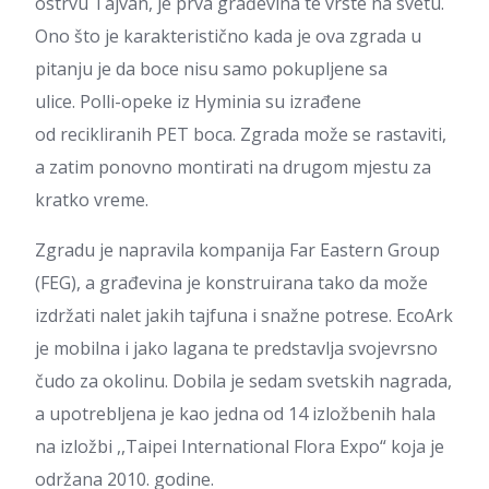
ostrvu Tajvan, je prva građevina te vrste na svetu.
Ono što je karakteristično kada je ova zgrada u
pitanju je da boce nisu samo pokupljene sa
ulice. Polli-opeke iz Hyminia su izrađene
od recikliranih PET boca. Zgrada može se rastaviti,
a zatim ponovno montirati na drugom mjestu za
kratko vreme.
Zgradu je napravila kompanija Far Eastern Group
(FEG), a građevina je konstruirana tako da može
izdržati nalet jakih tajfuna i snažne potrese. EcoArk
je mobilna i jako lagana te predstavlja svojevrsno
čudo za okolinu. Dobila je sedam svetskih nagrada,
a upotrebljena je kao jedna od 14 izložbenih hala
na izložbi ,,Taipei International Flora Expo“ koja je
održana 2010. godine.