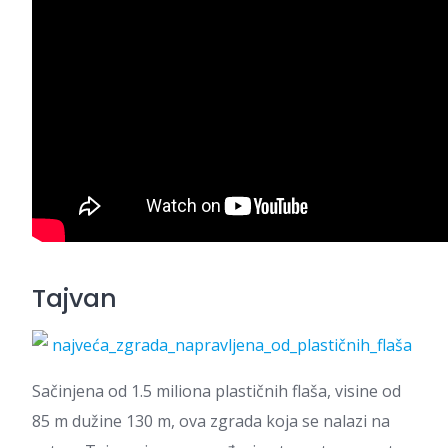
Tajvan
Sačinjena od 1.5 miliona plastičnih flaša, visine od
85 m dužine 130 m, ova zgrada koja se nalazi na