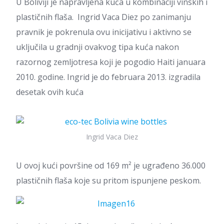
U Boliviji je napravljena kuća u kombinaciji vinskih i
plastičnih flaša. Ingrid Vaca Diez po zanimanju
pravnik je pokrenula ovu inicijativu i aktivno se
uključila u gradnji ovakvog tipa kuća nakon
razornog zemljotresa koji je pogodio Haiti januara
2010. godine. Ingrid je do februara 2013. izgradila
desetak ovih kuća
Ingrid Vaca Diez
U ovoj kući površine od 169 m² je ugrađeno 36.000
plastičnih flaša koje su pritom ispunjene peskom.