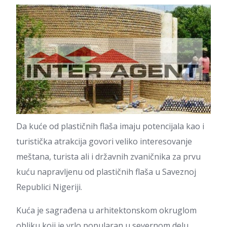
Da kuće od plastičnih flaša imaju potencijala kao i
turistička atrakcija govori veliko interesovanje
meštana, turista ali i državnih zvaničnika za prvu
kuću napravljenu od plastičnih flaša u Saveznoj
Republici Nigeriji.
Kuća je sagrađena u arhitektonskom okruglom
obliku koji je vrlo popularan u severnom delu