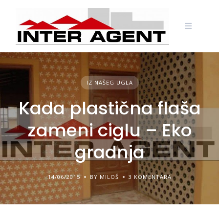
Skip
to
content
IZ NAŠEG UGLA
Kada plastična flaša
zameni ciglu – Eko
gradnja
14/06/2015
BY MILOŠ
3 KOMENTARA