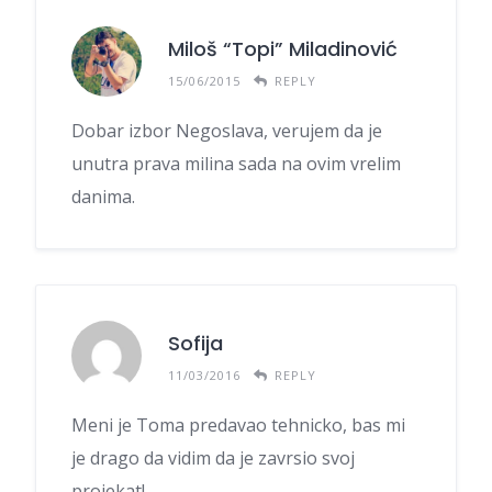
Miloš “Topi” Miladinović
15/06/2015
REPLY
Dobar izbor Negoslava, verujem da je
unutra prava milina sada na ovim vrelim
danima.
Sofija
11/03/2016
REPLY
Meni je Toma predavao tehnicko, bas mi
je drago da vidim da je zavrsio svoj
projekat!