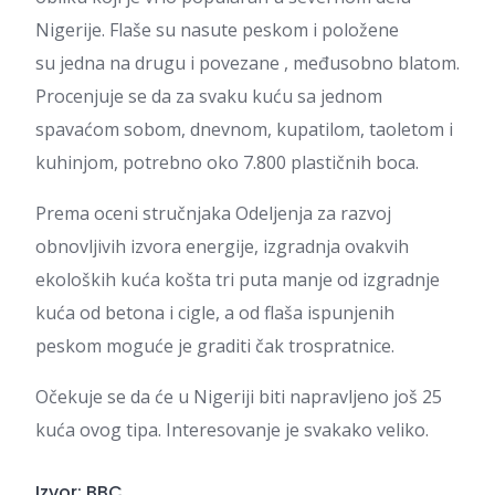
Nigerije. Flaše su nasute peskom i položene
su jedna na drugu i povezane , međusobno blatom.
Procenjuje se da za svaku kuću sa jednom
spavaćom sobom, dnevnom, kupatilom, taoletom i
kuhinjom, potrebno oko 7.800 plastičnih boca.
Prema oceni stručnjaka Odeljenja za razvoj
obnovljivih izvora energije, izgradnja ovakvih
ekoloških kuća košta tri puta manje od izgradnje
kuća od betona i cigle, a od flaša ispunjenih
peskom moguće je graditi čak trospratnice.
Očekuje se da će u Nigeriji biti napravljeno još 25
kuća ovog tipa. Interesovanje je svakako veliko.
Izvor:
BBC