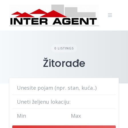
Skip
to
content
0 LISTINGS
Žitorađe