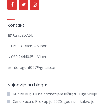
Kontakt:
☎ 027325724,
📱0600313686, – Viber
📱069 2444045 – Viber
✉ interagent027@gmail.com
Najnovije na blogu:
Kupite kuću u najpoznatijem lečilištu juga Srbije
Cene kuća u Prokuplju 2026. godine – kakvo je