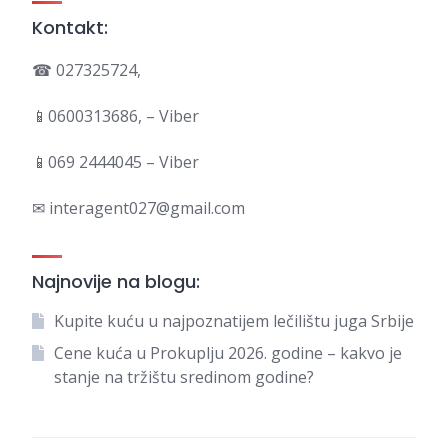
Kontakt:
☎ 027325724,
📱0600313686, – Viber
📱069 2444045 – Viber
✉ interagent027@gmail.com
Najnovije na blogu:
Kupite kuću u najpoznatijem lečilištu juga Srbije
Cene kuća u Prokuplju 2026. godine – kakvo je
stanje na tržištu sredinom godine?