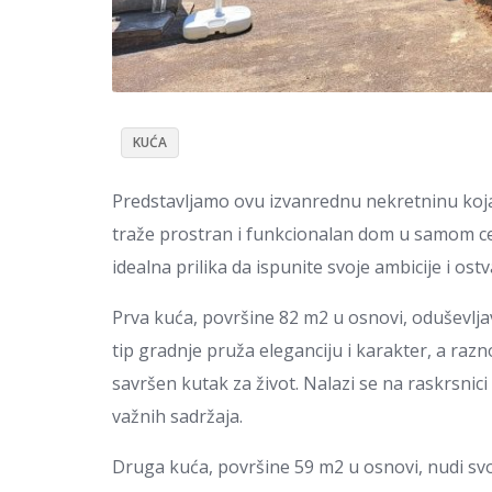
KUĆA
Predstavljamo ovu izvanrednu nekretninu koja 
traže prostran i funkcionalan dom u samom cen
idealna prilika da ispunite svoje ambicije i ost
Prva kuća, površine 82 m2 u osnovi, oduševlja
tip gradnje pruža eleganciju i karakter, a ra
savršen kutak za život. Nalazi se na raskrsnici 
važnih sadržaja.
Druga kuća, površine 59 m2 u osnovi, nudi svoj