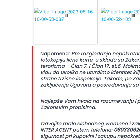
Napomena:
Pre razgledanja nepokretno
fotokopiju lične karte, u skladu sa Zak
terorizma – Član 7. i Član 17. st.6. Mol
vidu da ukoliko ne utvrdimo identitet 
strane tržišne inspekcije. Takođe, po 
zaključenje Ugovora o posredovanju sa 
Najlepše Vam hvala na razumevanju i 
Zakonskim propisima.
Odvojite malo slobodnog vremena i zak
INTER AGENT putem telefona:
06033092
sigurnost pri kupovini i zakupu nepokr