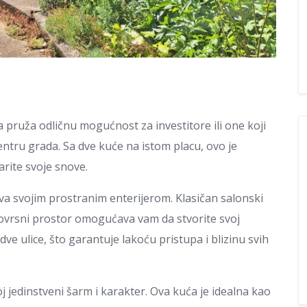
pruža odličnu mogućnost za investitore ili one koji
tru grada. Sa dve kuće na istom placu, ovo je
varite svoje snove.
va svojim prostranim enterijerom. Klasičan salonski
znovrsni prostor omogućava vam da stvorite svoj
dve ulice, što garantuje lakoću pristupa i blizinu svih
 jedinstveni šarm i karakter. Ova kuća je idealna kao