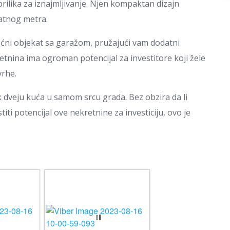
prilika za iznajmljivanje. Njen kompaktan dizajn
atnog metra.
oćni objekat sa garažom, pružajući vam dodatni
retnina ima ogroman potencijal za investitore koji žele
vrhe.
k dveju kuća u samom srcu grada. Bez obzira da li
stiti potencijal ove nekretnine za investiciju, ovo je