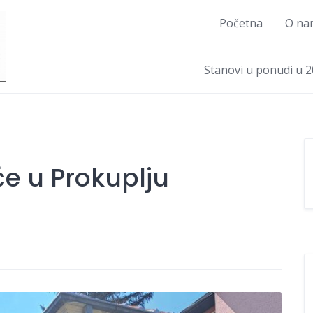
Početna
O na
Stanovi u ponudi u 2
e u Prokuplju