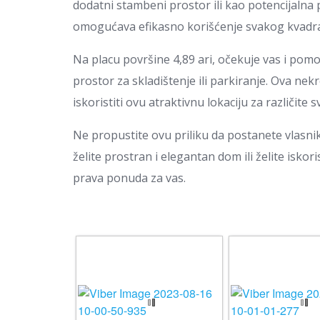
dodatni stambeni prostor ili kao potencijalna 
omogućava efikasno korišćenje svakog kvadr
Na placu površine 4,89 ari, očekuje vas i pom
prostor za skladištenje ili parkiranje. Ova nek
iskoristiti ovu atraktivnu lokaciju za različite s
Ne propustite ovu priliku da postanete vlasni
želite prostran i elegantan dom ili želite iskori
prava ponuda za vas.