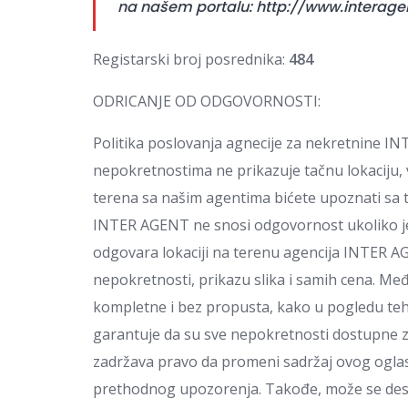
na našem portalu:
http://www.interagen
Registarski broj posrednika:
484
ODRICANJE OD ODGOVORNOSTI:
Politika poslovanja agnecije za nekretnine I
nepokretnostima ne prikazuje tačnu lokaciju, 
terena sa našim agentima bićete upoznati sa 
INTER AGENT ne snosi odgovornost ukoliko je 
odgovara lokaciji na terenu agencija INTER AG
nepokretnosti, prikazu slika i samih cena. Me
kompletne i bez propusta, kako u pogledu tehni
garantuje da su sve nepokretnosti dostupne
zadržava pravo da promeni sadržaj ovog oglas
prethodnog upozorenja. Takođe, može se desit