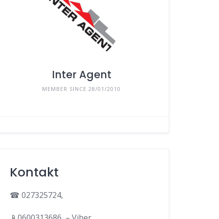
Inter Agent
MEMBER SINCE 28/01/2010
Kontakt
☎ 027325724,
📱0600313686, – Viber