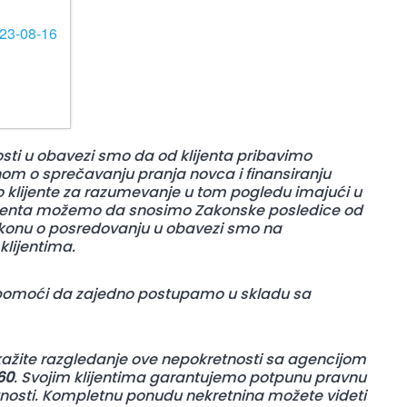
sti u obavezi smo da od klijenta pribavimo
onom o sprečavanju pranja novca i finansiranju
imo klijente za razumevanje u tom pogledu imajući u
klijenta možemo da snosimo Zakonske posledice od
Zakonu o posredovanju u obavezi smo na
klijentima.
pomoći da zajedno postupamo u skladu sa
ažite razgledanje ove nepokretnosti sa agencijom
60
. Svojim klijentima garantujemo potpunu pravnu
etnosti. Kompletnu ponudu nekretnina možete videti