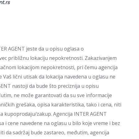
t.rs
NTER AGENT jeste da u opisu oglasa o
vec približnu lokaciju nepokretnosti. Zakazivanjem
tačnom lokacijom nepokretnosti, pri čemu agencija
Vaš lični utisak da lokacija navedena u oglasu ne
ENT nastoji da bude što preciznija u opisu
đutim, ne može garantovati da su sve informacije
čkih grešaka, opisa karakteristika, tako i cena, niti
 za kupoprodaju/zakup. Agencija INTER AGENT
a i cene navedene na oglasu u bilo koje vreme i bez
i da sadržaj bude zastareo, međutim, agencija