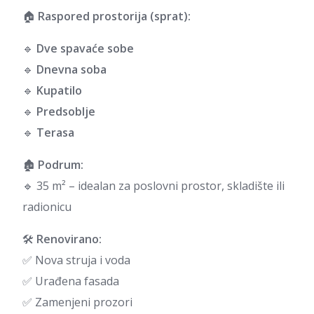
🏠
Raspored prostorija (sprat):
🔹
Dve spavaće sobe
🔹
Dnevna soba
🔹
Kupatilo
🔹
Predsoblje
🔹
Terasa
🏚️
Podrum:
🔹 35 m² – idealan za poslovni prostor, skladište ili
radionicu
🛠️
Renovirano:
✅ Nova struja i voda
✅ Urađena fasada
✅ Zamenjeni prozori