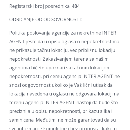
Registarski broj posrednika:
484
ODRICANJE OD ODGOVORNOSTI:
Politika poslovanja agencije za nekretnine INTER
AGENT jeste da u opisu oglasa o nepokretnostima
ne prikazuje tačnu lokaciju, vec približnu lokaciju
nepokretnosti. Zakazivanjem terena sa našim
agentima bićete upoznati sa tačnom lokacijom
nepokretnosti, pri čemu agencija INTER AGENT ne
snosi odgovornost ukoliko je Vaš lični utisak da
lokacija navedena u oglasu ne odgovara lokaciji na
terenu agencija INTER AGENT nastoji da bude što
preciznija u opisu nepokretnosti, prikazu slika i
samih cena. Međutim, ne može garantovati da su
sve informacije kompletne i bez propusta, kako u