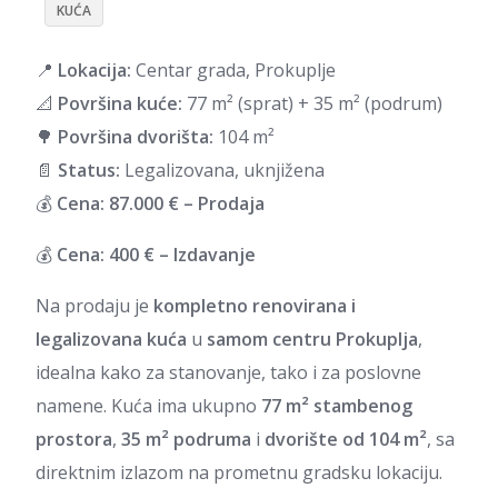
KUĆA
📍
Lokacija:
Centar grada, Prokuplje
📐
Površina kuće:
77 m² (sprat) + 35 m² (podrum)
🌳
Površina dvorišta:
104 m²
📄
Status:
Legalizovana, uknjižena
💰
Cena:
87
.000 € – Prodaja
💰
Cena:
400
€ – Izdavanje
Na prodaju je
kompletno renovirana i
legalizovana kuća
u
samom centru Prokuplja
,
idealna kako za stanovanje, tako i za poslovne
namene. Kuća ima ukupno
77 m² stambenog
prostora
,
35 m² podruma
i
dvorište od 104 m²
, sa
direktnim izlazom na prometnu gradsku lokaciju.