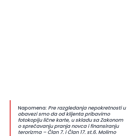
Napomena:
Pre razgledanja nepokretnosti u
obavezi smo da od klijenta pribavimo
fotokopiju lične karte, u skladu sa Zakonom
o sprečavanju pranja novca i finansiranju
terorizma – Član 7. i Član 17. st.6. Molimo