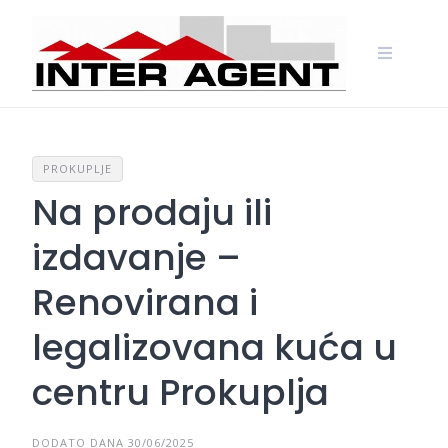
Skip
to
content
PROKUPLJE
Na prodaju ili
izdavanje –
Renovirana i
legalizovana kuća u
centru Prokuplja
DODATO DANA 30/06/2025