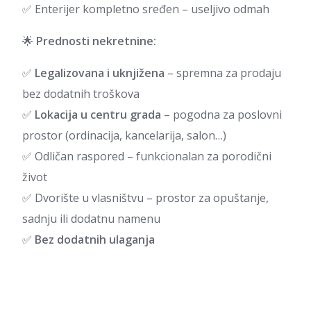
✅ Enterijer kompletno sređen – useljivo odmah
🌟
Prednosti nekretnine:
✅
Legalizovana i uknjižena
– spremna za prodaju
bez dodatnih troškova
✅
Lokacija u centru grada
– pogodna za poslovni
prostor (ordinacija, kancelarija, salon…)
✅ Odličan raspored – funkcionalan za porodični
život
✅ Dvorište u vlasništvu – prostor za opuštanje,
sadnju ili dodatnu namenu
✅
Bez dodatnih ulaganja