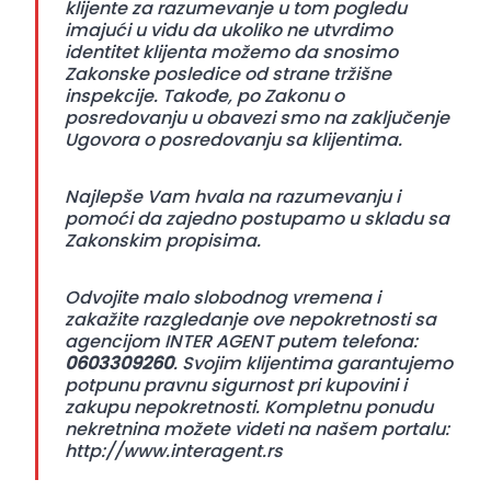
klijente za razumevanje u tom pogledu
imajući u vidu da ukoliko ne utvrdimo
identitet klijenta možemo da snosimo
Zakonske posledice od strane tržišne
inspekcije. Takođe, po Zakonu o
posredovanju u obavezi smo na zaključenje
Ugovora o posredovanju sa klijentima.
Najlepše Vam hvala na razumevanju i
pomoći da zajedno postupamo u skladu sa
Zakonskim propisima.
Odvojite malo slobodnog vremena i
zakažite razgledanje ove nepokretnosti sa
agencijom INTER AGENT putem telefona:
0603309260
. Svojim klijentima garantujemo
potpunu pravnu sigurnost pri kupovini i
zakupu nepokretnosti. Kompletnu ponudu
nekretnina možete videti na našem portalu:
http://www.interagent.rs