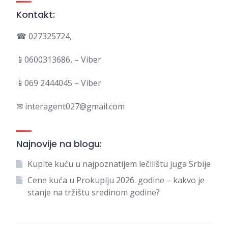
Kontakt:
☎ 027325724,
📱0600313686, – Viber
📱069 2444045 – Viber
✉ interagent027@gmail.com
Najnovije na blogu:
Kupite kuću u najpoznatijem lečilištu juga Srbije
Cene kuća u Prokuplju 2026. godine – kakvo je
stanje na tržištu sredinom godine?