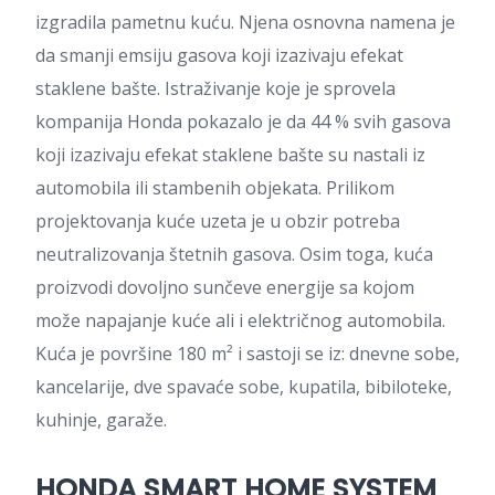
izgradila pametnu kuću. Njena osnovna namena je
da smanji emsiju gasova koji izazivaju efekat
staklene bašte. Istraživanje koje je sprovela
kompanija Honda pokazalo je da 44 % svih gasova
koji izazivaju efekat staklene bašte su nastali iz
automobila ili stambenih objekata. Prilikom
projektovanja kuće uzeta je u obzir potreba
neutralizovanja štetnih gasova. Osim toga, kuća
proizvodi dovoljno sunčeve energije sa kojom
može napajanje kuće ali i električnog automobila.
Kuća je površine 180 m² i sastoji se iz: dnevne sobe,
kancelarije, dve spavaće sobe, kupatila, bibiloteke,
kuhinje, garaže.
HONDA SMART HOME SYSTEM