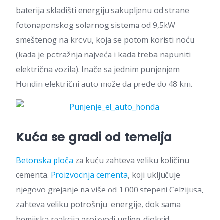
baterija skladišti energiju sakupljenu od strane
fotonaponskog solarnog sistema od 9,5kW
smeštenog na krovu, koja se potom koristi noću
(kada je potražnja najveća i kada treba napuniti
električna vozila). Inače sa jednim punjenjem
Hondin električni auto može da pređe do 48 km.
Kuća se gradi od temelja
Betonska ploča
za kuću zahteva veliku količinu
cementa.
Proizvodnja cementa
, koji uključuje
njegovo grejanje na više od 1.000 stepeni Celzijusa,
zahteva veliku potrošnju energije, dok sama
hemijska reakcija proizvodi ugljen-dioksid.