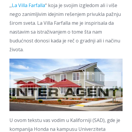
,,
La Villa Farfalla
“ koja je svojim izgledom ali i više
nego zanimljivim idejnim rešenjem privukla pažnju
širom sveta. La Villa Farfalla me je inspirisala da
nastavim sa istraživanjem o tome šta nam
budućnost donosi kada je reč o gradnji ali i načinu
života.
U ovom tekstu vas vodim u Kaliforniji (SAD), gde je
kompanija Honda na kampusu Univerziteta