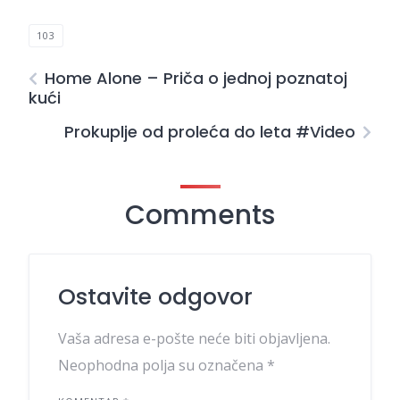
103
Home Alone – Priča o jednoj poznatoj
kući
Prokuplje od proleća do leta #Video
Comments
Ostavite odgovor
Vaša adresa e-pošte neće biti objavljena.
Neophodna polja su označena
*