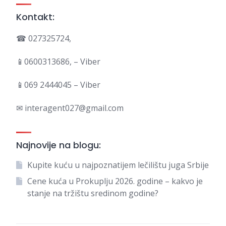
Kontakt:
☎ 027325724,
📱0600313686, – Viber
📱069 2444045 – Viber
✉ interagent027@gmail.com
Najnovije na blogu:
Kupite kuću u najpoznatijem lečilištu juga Srbije
Cene kuća u Prokuplju 2026. godine – kakvo je
stanje na tržištu sredinom godine?