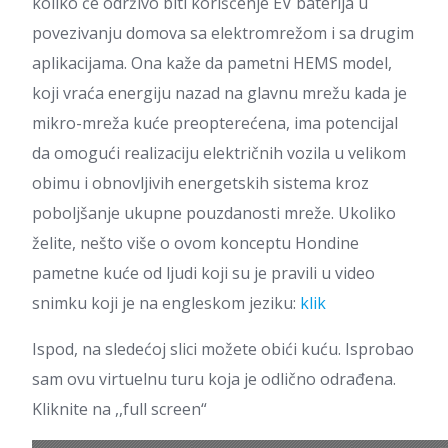
koliko će održivo biti korišćenje EV baterija u
povezivanju domova sa elektromrežom i sa drugim
aplikacijama. Ona kaže da pametni HEMS model,
koji vraća energiju nazad na glavnu mrežu kada je
mikro-mreža kuće preopterećena, ima potencijal
da omogući realizaciju električnih vozila u velikom
obimu i obnovljivih energetskih sistema kroz
poboljšanje ukupne pouzdanosti mreže. Ukoliko
želite, nešto više o ovom konceptu Hondine
pametne kuće od ljudi koji su je pravili u video
snimku koji je na engleskom jeziku:
klik
Ispod, na sledećoj slici možete obići kuću. Isprobao
sam ovu virtuelnu turu koja je odlično odrađena.
Kliknite na ,,full screen“