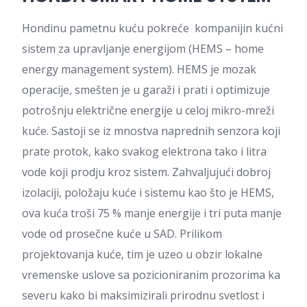
Hondinu pametnu kuću pokreće kompanijin kućni
sistem za upravljanje energijom (HEMS – home
energy management system). HEMS je mozak
operacije, smešten je u garaži i prati i optimizuje
potrošnju električne energije u celoj mikro-mreži
kuće. Sastoji se iz mnostva naprednih senzora koji
prate protok, kako svakog elektrona tako i litra
vode koji prodju kroz sistem. Zahvaljujući dobroj
izolaciji, položaju kuće i sistemu kao što je HEMS,
ova kuća troši 75 % manje energije i tri puta manje
vode od prosečne kuće u SAD. Prilikom
projektovanja kuće, tim je uzeo u obzir lokalne
vremenske uslove sa pozicioniranim prozorima ka
severu kako bi maksimizirali prirodnu svetlost i