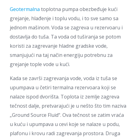
Geotermalna
toplotna pumpa obezbeđuje kući
grejanje, hlađenje i toplu vodu, i to sve samo sa
jednom mašinom. Voda se zagreva u rezervoaru i
dostavlja do tuša. Ta voda od tuširanja se potom
koristi za zagrevanje hladne gradske vode,
smanjujući na taj način energiju potrebnu za
grejanje tople vode u kući.
Kada se završi zagrevanja vode, voda iz tuša se
upumpava u četiri termalna rezervoara koji se
nalaze ispod dvorišta. Toplota iz zemlje zagreva
tečnost dalje, pretvarajući je u nešto što tim naziva
„Ground Source Fluid“. Ova tečnost se zatim vraća
u kuću i upumpava u cevi koje se nalaze u podu,
plafonu i krovu radi zagrevanja prostora. Druga