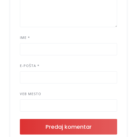
IME
*
E-POŠTA
*
VEB MESTO