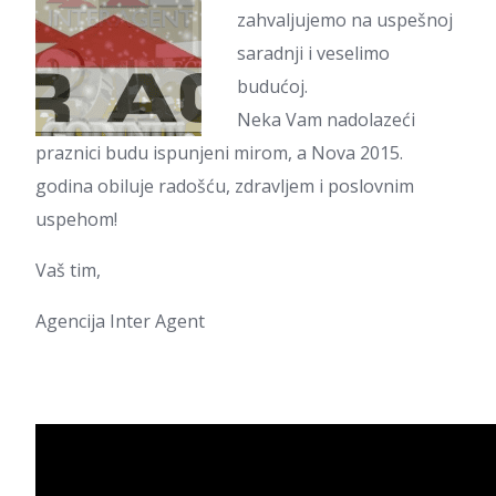
zahvaljujemo na uspešnoj
saradnji i veselimo
budućoj.
Neka Vam nadolazeći
praznici budu ispunjeni mirom, a Nova 2015.
godina obiluje radošću, zdravljem i poslovnim
uspehom!
Vaš tim,
Agencija Inter Agent