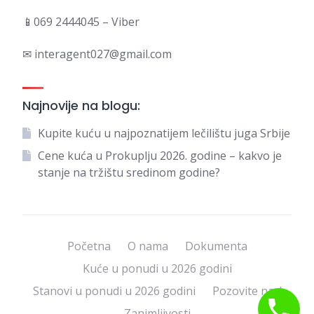
📱069 2444045 – Viber
✉ interagent027@gmail.com
Najnovije na blogu:
Kupite kuću u najpoznatijem lečilištu juga Srbije
Cene kuća u Prokuplju 2026. godine – kakvo je
stanje na tržištu sredinom godine?
Početna
O nama
Dokumenta
Kuće u ponudi u 2026 godini
Stanovi u ponudi u 2026 godini
Pozovite nas!
Zanimljivosti