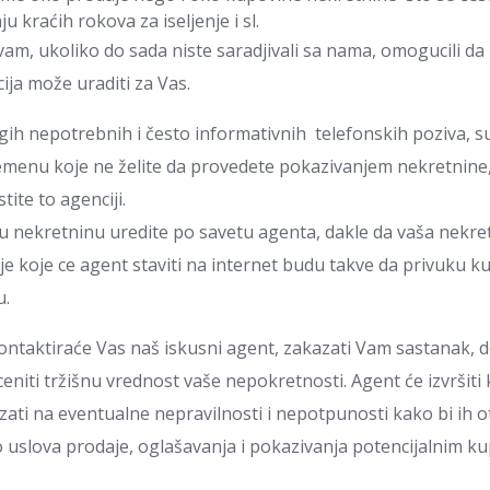
u kraćih rokova za iseljenje i sl.
m, ukoliko do sada niste saradjivali sa nama, omogucili da i
ija može uraditi za Vas.
ih nepotrebnih i često informativnih telefonskih poziva, s
menu koje ne želite da provedete pokazivanjem nekretnine,
tite to agenciji.
u nekretninu uredite po savetu agenta, dakle da vaša nekret
je koje ce agent staviti na internet budu takve da privuku k
u.
ntaktiraće Vas naš iskusni agent, zakazati Vam sastanak, d
eniti tržišnu vrednost vaše nepokretnosti. Agent će izvršiti
ati na eventualne nepravilnosti i nepotpunosti kako bi ih o
 uslova prodaje, oglašavanja i pokazivanja potencijalnim ku