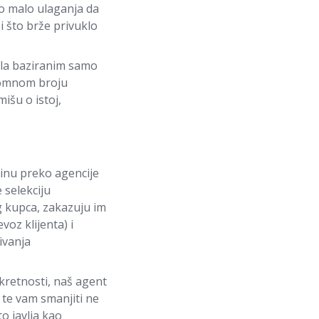
o malo ulaganja da
i što brže privuklo
ala baziranim samo
romnom broju
išu o istoj,
ninu preko agencije
 selekciju
 kupca, zakazuju im
oz klijenta) i
ivanja
kretnosti, naš agent
te vam smanjiti ne
o javlja kao