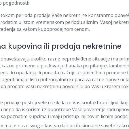
 pogodnosti:
s tokom perioda prodaje Vaše nekretnine konstantno obave
rodatim u istom vremenskom periodu slicnim Vasoj nekretni
ređenja sa vašom kupoprodajnom cenom,
na kupovina ili prodaja nekretnine
 obaveštavaju ukoliko razne nepredviđene situacije (na prime
 razne promene u poslovanju banaka po pitanju stambenih 
dovedu do opadanja ili porasta tražnje a samim tim i promene 
 agenti imaju listu potencijalnih kupaca za razne tipove nek
da prodate vasu nekretninu povoljnije po Vas u kracem rok
e prodaje postoji veliki rizik da ce Vas kontaktirati i ljudi k
 nego da iskoriste i zloupotrebe Vaše poverenje radi njihovi
 sa poznatim kupcima i imaju pristup njihovim licnim podac
m na osnovu svog iskustva dati profesionalne savete kako d