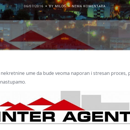
06/07/2016
BY MILOŠ
NEMA KOMENTARA
a nekretnine ume da bude veoma naporan i stresan proces, 
i nastupamo.