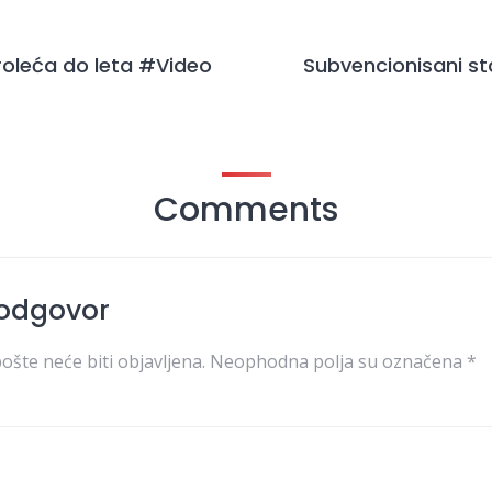
roleća do leta #Video
Subvencionisani st
Comments
 odgovor
ošte neće biti objavljena.
Neophodna polja su označena
*