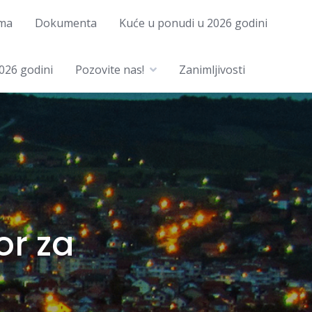
ma
Dokumenta
Kuće u ponudi u 2026 godini
026 godini
Pozovite nas!
Zanimljivosti
or za