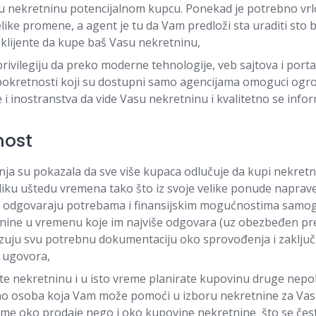
u nekretninu potencijalnom kupcu. Ponekad je potrebno vrl
elike promene, a agent je tu da Vam predloži sta uraditi sto b
klijente da kupe baš Vasu nekretninu,
rivilegiju da preko moderne tehnologije, veb sajtova i port
okretnosti koji su dostupni samo agencijama omoguci og
 i inostranstva da vide Vasu nekretninu i kvalitetno se inform
nost
anja su pokazala da sve više kupaca odlučuje da kupi nekret
liku uštedu vremena tako što iz svoje velike ponude naprave
e odgovaraju potrebama i finansijskim mogućnostima samog
nine u vremenu koje im najviše odgovara (uz obezbeđen prev
zuju svu potrebnu dokumentaciju oko sprovođenja i zaključ
 ugovora,
te nekretninu i u isto vreme planirate kupovinu druge nepo
no osoba koja Vam može pomoći u izboru nekretnine za Vas 
eme oko prodaje nego i oko kupovine nekretnine što se čest