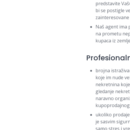
predstavite Vaš
bi se postigle v
zainteresovane 
Naš agent ima p
na prometu nep
kupaca iz zemlje
Profesional
brojna istraživ
koje im nude ve
nekretnina koj
gledanje nekret
naravno organi
kupoprodajnog
ukoliko prodaje
je sasvim sigur
samo stres i vr