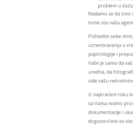
problem u slučaj
Nadamo se da smo va
tome sta naša agenc
Poštedite sebe mnog
uznemiravanja u vre
papirologije i prepus
Vaše je samo da vaš
uredna, da fotografi
vide vašu nekretnin
U najkraćem roku ko
sa Vama realno proc
dokumentacije i ukaz
dogovorićete se oko