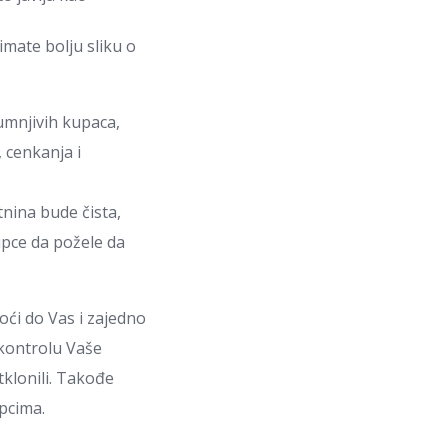
mate bolju sliku o
umnjivih kupaca,
 cenkanja i
nina bude čista,
upce da požele da
oći do Vas i zajedno
 kontrolu Vaše
tklonili. Takođe
pcima.