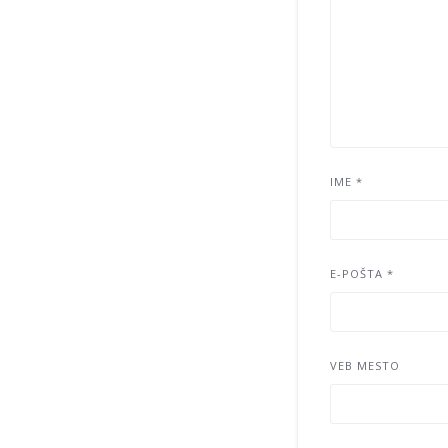
IME
*
E-POŠTA
*
VEB MESTO