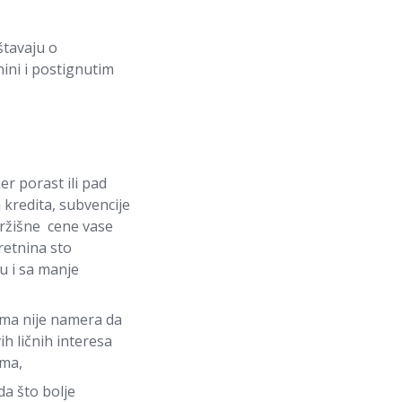
štavaju o
ni i postignutim
r porast ili pad
kredita, subvencije
tržišne cene vase
retnina sto
u i sa manje
ojima nije namera da
h ličnih interesa
ima,
a što bolje