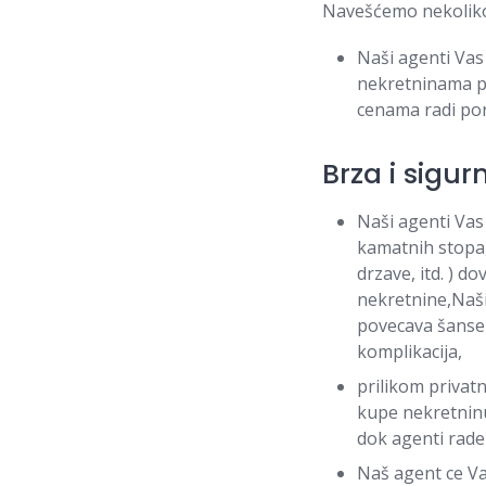
Navešćemo nekoliko
Naši agenti Va
nekretninama p
cenama radi po
Brza i sigur
Naši agenti Vas
kamatnih stopa,
drzave, itd. ) 
nekretnine,Naši
povecava šanse 
komplikacija,
prilikom privatn
kupe nekretninu
dok agenti rade
Naš agent ce Va