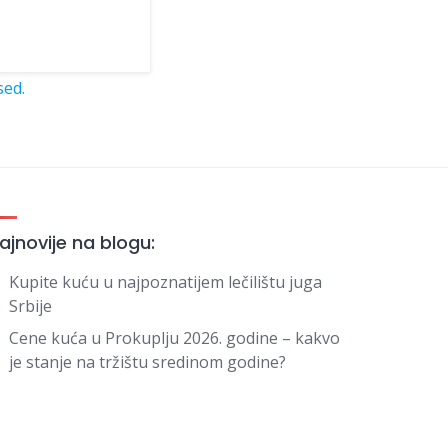
sed.
ajnovije na blogu:
Kupite kuću u najpoznatijem lečilištu juga
Srbije
Cene kuća u Prokuplju 2026. godine – kakvo
je stanje na tržištu sredinom godine?