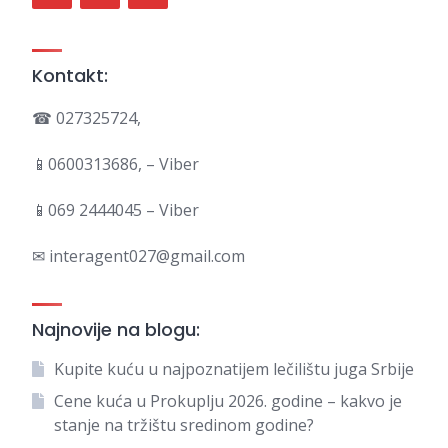
Kontakt:
☎ 027325724,
📱0600313686, – Viber
📱069 2444045 – Viber
✉ interagent027@gmail.com
Najnovije na blogu:
Kupite kuću u najpoznatijem lečilištu juga Srbije
Cene kuća u Prokuplju 2026. godine – kakvo je
stanje na tržištu sredinom godine?