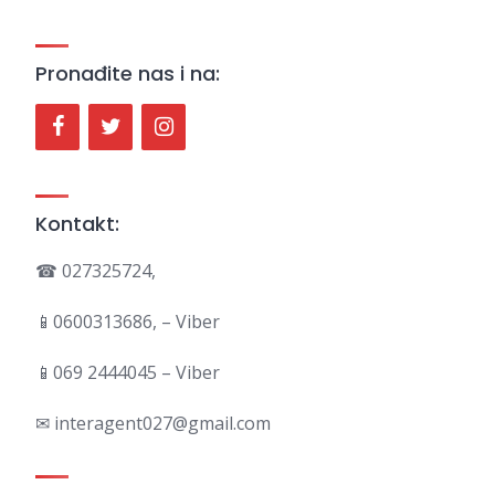
Pronađite nas i na:
Kontakt:
☎ 027325724,
📱0600313686, – Viber
📱069 2444045 – Viber
✉ interagent027@gmail.com