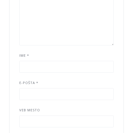
IME
*
E-POŠTA
*
VEB MESTO