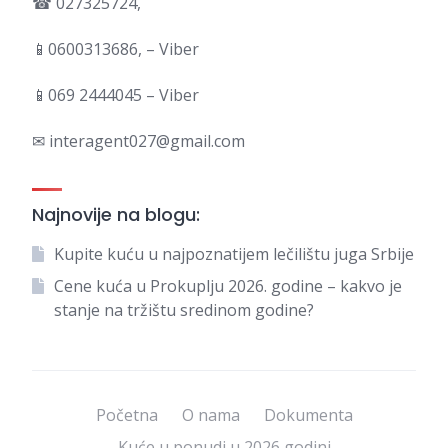
☎ 027325724,
📱0600313686, – Viber
📱069 2444045 – Viber
✉ interagent027@gmail.com
Najnovije na blogu:
Kupite kuću u najpoznatijem lečilištu juga Srbije
Cene kuća u Prokuplju 2026. godine – kakvo je
stanje na tržištu sredinom godine?
Početna
O nama
Dokumenta
Kuće u ponudi u 2026 godini