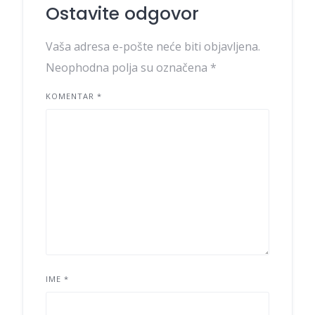
Ostavite odgovor
Vaša adresa e-pošte neće biti objavljena.
Neophodna polja su označena
*
KOMENTAR
*
IME
*