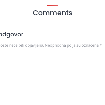
Comments
 odgovor
ošte neće biti objavljena.
Neophodna polja su označena
*