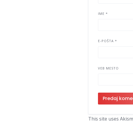
IME
*
E-POŠTA
*
VEB MESTO
This site uses Akis