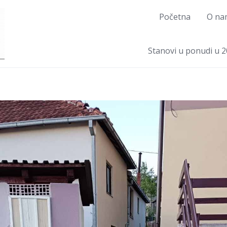
Početna
O na
Stanovi u ponudi u 2