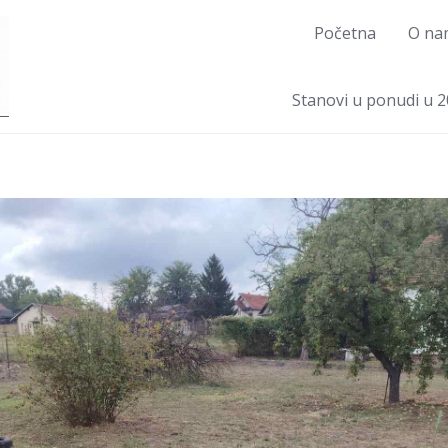
Početna
O na
Stanovi u ponudi u 2