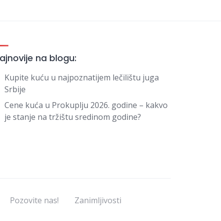
ajnovije na blogu:
Kupite kuću u najpoznatijem lečilištu juga
Srbije
Cene kuća u Prokuplju 2026. godine – kakvo
je stanje na tržištu sredinom godine?
Pozovite nas!
Zanimljivosti