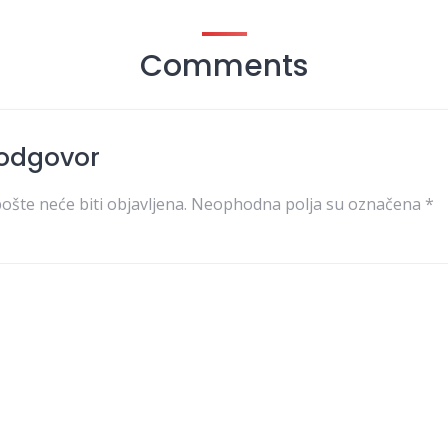
Comments
 odgovor
ošte neće biti objavljena.
Neophodna polja su označena
*