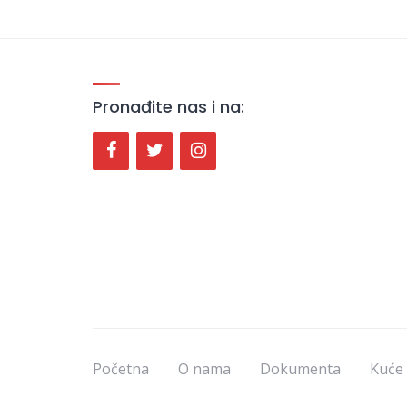
Pronađite nas i na:
Početna
O nama
Dokumenta
Kuće 