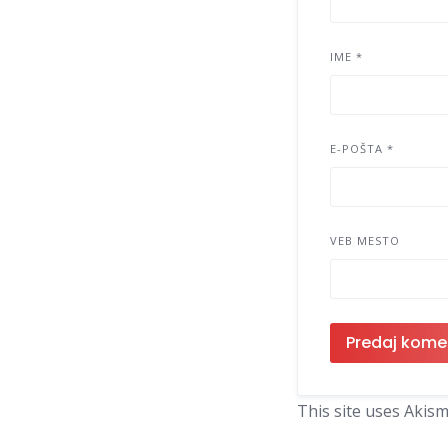
IME
*
E-POŠTA
*
VEB MESTO
This site uses Akis