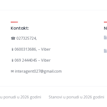
Kontakt:
N
☎ 027325724,
📱0600313686, – Viber
📱069 2444045 – Viber
✉ interagent027@gmail.com
u ponudi u 2026 godini
Stanovi u ponudi u 2026 godini