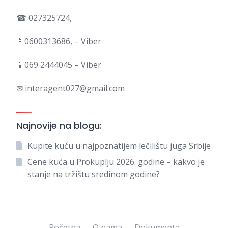
☎ 027325724,
📱0600313686, – Viber
📱069 2444045 – Viber
✉ interagent027@gmail.com
Najnovije na blogu:
Kupite kuću u najpoznatijem lečilištu juga Srbije
Cene kuća u Prokuplju 2026. godine – kakvo je
stanje na tržištu sredinom godine?
Početna
O nama
Dokumenta