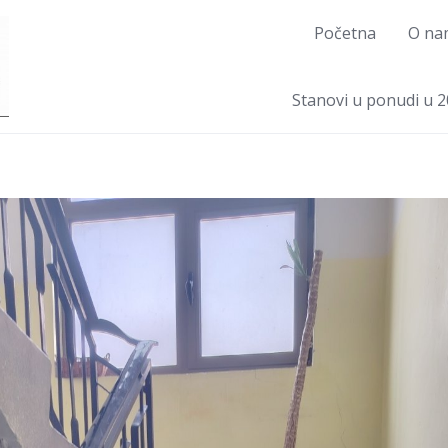
Početna
O na
Stanovi u ponudi u 2