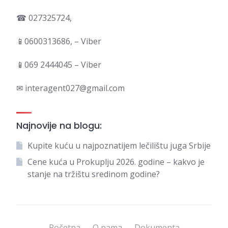
☎ 027325724,
📱0600313686, – Viber
📱069 2444045 – Viber
✉ interagent027@gmail.com
Najnovije na blogu:
Kupite kuću u najpoznatijem lečilištu juga Srbije
Cene kuća u Prokuplju 2026. godine – kakvo je
stanje na tržištu sredinom godine?
Početna
O nama
Dokumenta