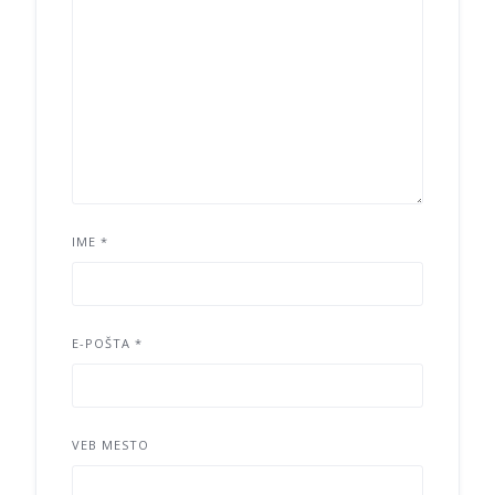
IME
*
E-POŠTA
*
VEB MESTO