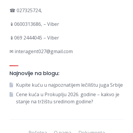
☎ 027325724,
📱0600313686, – Viber
📱069 2444045 – Viber
✉ interagent027@gmail.com
Najnovije na blogu:
Kupite kuću u najpoznatijem lečilištu juga Srbije
Cene kuća u Prokuplju 2026. godine – kakvo je
stanje na tržištu sredinom godine?
Početna
O nama
Dokumenta