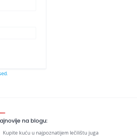
sed.
ajnovije na blogu:
Kupite kuću u najpoznatijem lečilištu juga