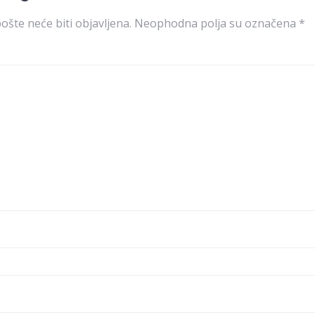
ošte neće biti objavljena.
Neophodna polja su označena
*