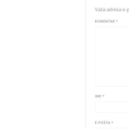
Vaša adresa e-p
KOMENTAR
*
IME
*
E-POŠTA
*