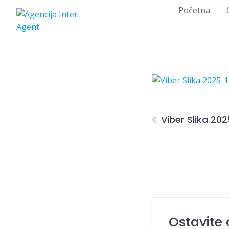
Skip
Početna
to
content
Viber Slika 20
Ostavite