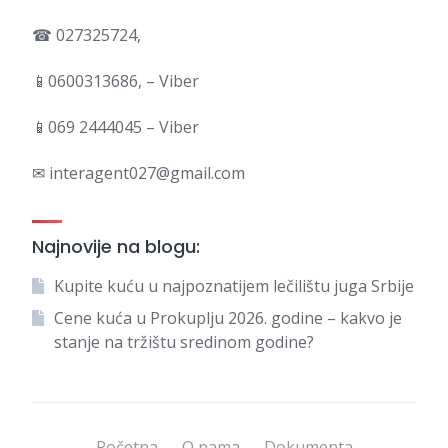
☎ 027325724,
📱0600313686, – Viber
📱069 2444045 – Viber
✉ interagent027@gmail.com
Najnovije na blogu:
Kupite kuću u najpoznatijem lečilištu juga Srbije
Cene kuća u Prokuplju 2026. godine – kakvo je
stanje na tržištu sredinom godine?
Početna
O nama
Dokumenta