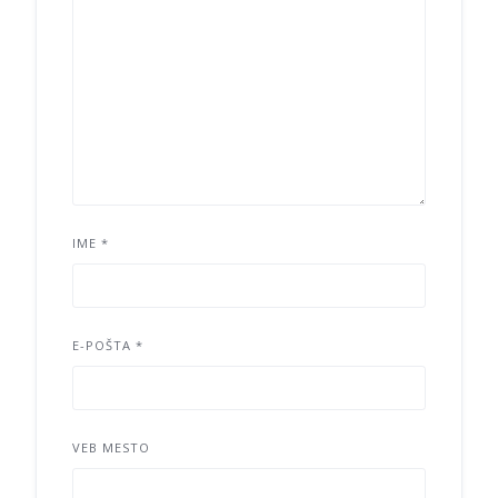
IME
*
E-POŠTA
*
VEB MESTO