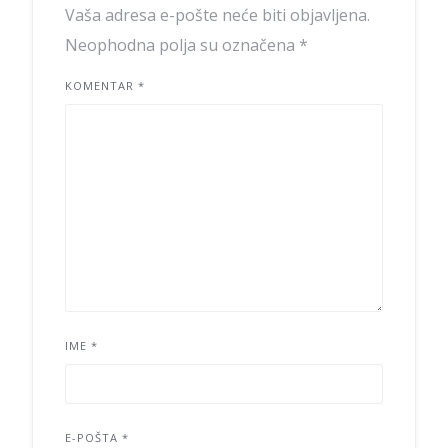
Vaša adresa e-pošte neće biti objavljena.
Neophodna polja su označena
*
KOMENTAR
*
IME
*
E-POŠTA
*