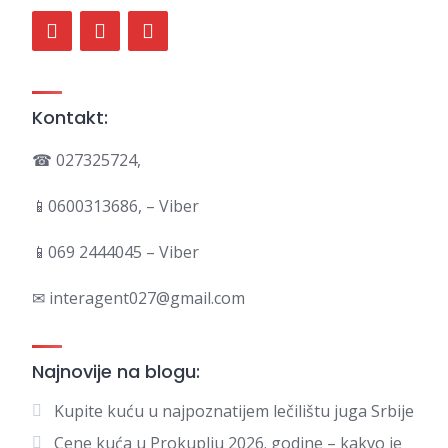
Kontakt:
☎ 027325724,
📱0600313686, – Viber
📱069 2444045 – Viber
✉ interagent027@gmail.com
Najnovije na blogu:
Kupite kuću u najpoznatijem lečilištu juga Srbije
Cene kuća u Prokuplju 2026. godine – kakvo je