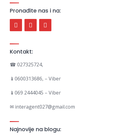
Pronađite nas i na:
Kontakt:
☎ 027325724,
📱0600313686, – Viber
📱069 2444045 – Viber
✉ interagent027@gmail.com
Najnovije na blogu: