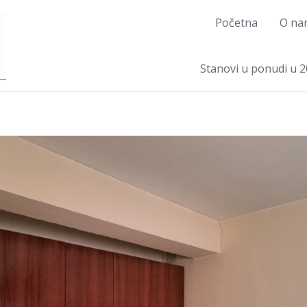
Početna
O na
Stanovi u ponudi u 2