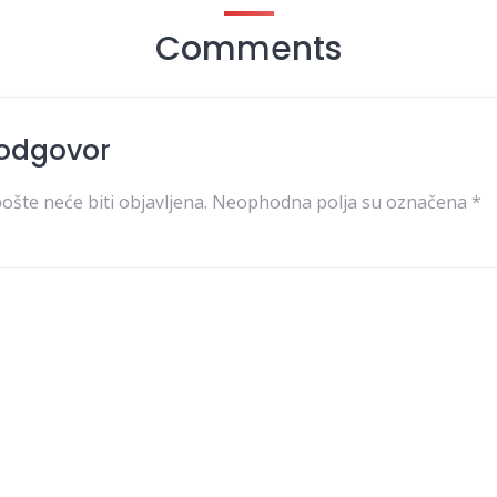
Comments
 odgovor
ošte neće biti objavljena.
Neophodna polja su označena
*