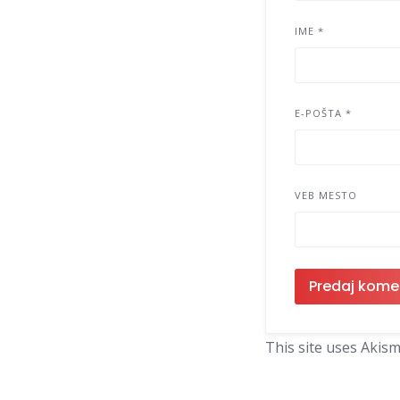
IME
*
E-POŠTA
*
VEB MESTO
This site uses Akis