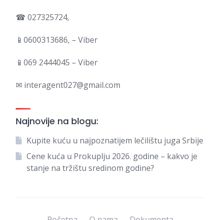
☎ 027325724,
📱0600313686, – Viber
📱069 2444045 – Viber
✉ interagent027@gmail.com
Najnovije na blogu:
Kupite kuću u najpoznatijem lečilištu juga Srbije
Cene kuća u Prokuplju 2026. godine – kakvo je
stanje na tržištu sredinom godine?
Početna
O nama
Dokumenta