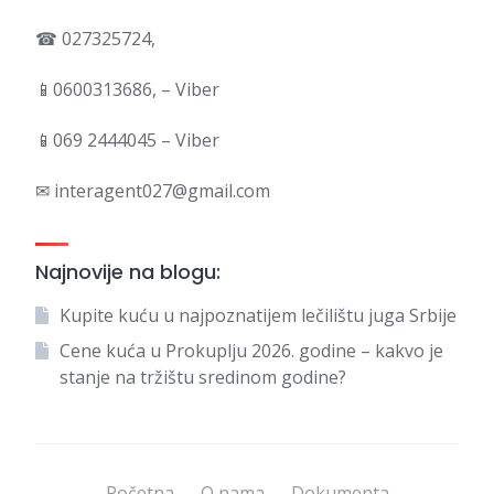
☎ 027325724,
📱0600313686, – Viber
📱069 2444045 – Viber
✉ interagent027@gmail.com
Najnovije na blogu:
Kupite kuću u najpoznatijem lečilištu juga Srbije
Cene kuća u Prokuplju 2026. godine – kakvo je
stanje na tržištu sredinom godine?
Početna
O nama
Dokumenta